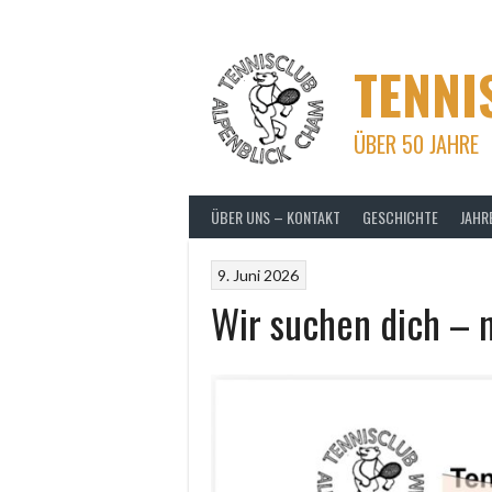
Skip
to
content
TENNI
ÜBER 50 JAHRE
ÜBER UNS – KONTAKT
GESCHICHTE
JAHR
9. Juni 2026
Wir suchen dich – 